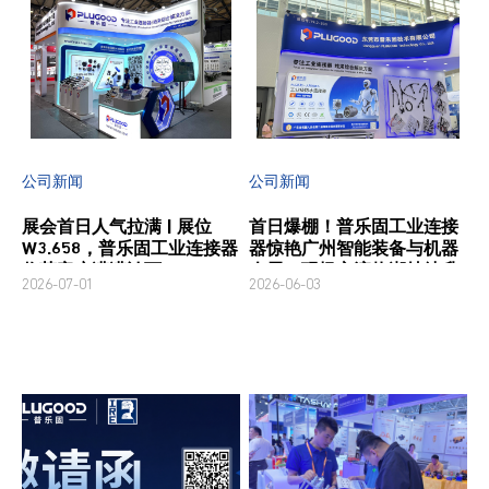
公司新闻
公司新闻
展会首日人气拉满 | 展位
首日爆棚！普乐固工业连接
W3.658，普乐固工业连接器
器惊艳广州智能装备与机器
收获客户满满认可
人展，现场交流热潮持续升
2026-07-01
2026-06-03
温