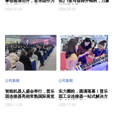
事会圆满召开，普乐固作为
知】|金马奋蹄开锦绣，万象
常务理事单位出席
更新展宏图
2026-01-26
2026-03-02
公司新闻
公司新闻
智能机器人盛会举行，普乐
实力圈粉，圆满落幕！普乐
固连接器亮相常熟国际展览
固工业连接器一站式解决方
中心
案成安博会亮点
2025-11-20
2025-11-03