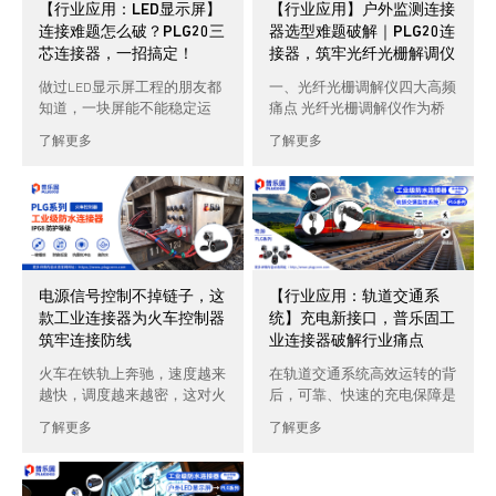
【行业应用：LED显示屏】
【行业应用】户外监测连接
连接难题怎么破？PLG20三
器选型难题破解｜PLG20连
芯连接器，一招搞定！
接器，筑牢光纤光栅解调仪
户外稳定防线
做过LED显示屏工程的朋友都
一、光纤光栅调解仪四大高频
知道，一块屏能不能稳定运
痛点 光纤光栅调解仪作为桥
行，往往就看连接器靠不靠
梁隧道、石油石化、电网电
了解更多
了解更多
谱。LED显示故障大多数都源
站、航海航空等领域高精度监
于连接 […]
测的核心 […]
电源信号控制不掉链子，这
【行业应用：轨道交通系
款工业连接器为火车控制器
统】充电新接口，普乐固工
筑牢连接防线
业连接器破解行业痛点
火车在铁轨上奔驰，速度越来
在轨道交通系统高效运转的背
越快，调度越来越密，这对火
后，可靠、快速的充电保障是
车控制系统的稳定性提出了前
维持其持续运营的关键一环。
了解更多
了解更多
所未有的高要求。而控制系统
无论是地面充电桩对列车进行
里至关 […]
快速 […]