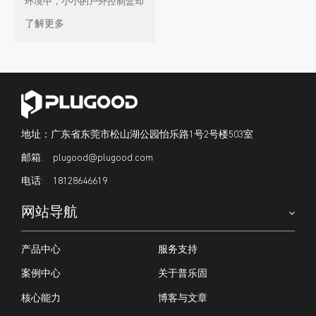
环境中，小小的户外控制盒却
肩负重任。它不仅要稳定运
了解更多
行，还要直面风雨、盐雾、高
低温与频 […]
地址：广东省东莞市松山湖公园怡乐路1号2号楼503室
plugood@plugood.com
18128646619
网站导航
产品中心
服务支持
案例中心
关于普乐固
核心能力
博客与文章