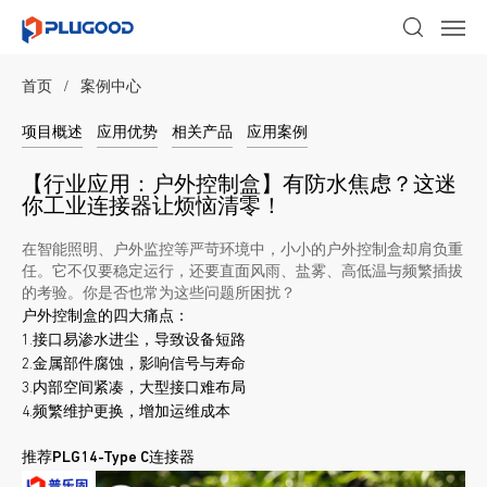
首页
/
案例中心
项目概述
应用优势
相关产品
应用案例
【行业应用：户外控制盒】有防水焦虑？这迷
你工业连接器让烦恼清零！
在智能照明、户外监控等严苛环境中，小小的户外控制盒却肩负重
任。它不仅要稳定运行，还要直面风雨、盐雾、高低温与频繁插拔
的考验。你是否也常为这些问题所困扰？
户外控制盒的四大痛点：
1.接口易渗水进尘，导致设备短路
2.金属部件腐蚀，影响信号与寿命
3.内部空间紧凑，大型接口难布局
4.频繁维护更换，增加运维成本
推荐PLG14-Type C连接器