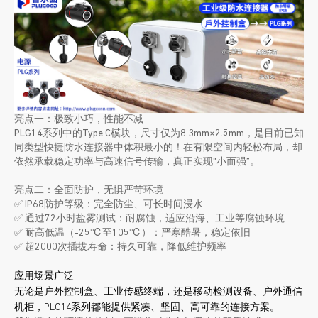
亮点一：极致小巧，性能不减
PLG14系列中的Type C模块，尺寸仅为8.3mm×2.5mm，是目前已知
同类型快捷防水连接器中体积最小的！在有限空间内轻松布局，却
依然承载稳定功率与高速信号传输，真正实现“小而强”。
亮点二：全面防护，无惧严苛环境
✅ IP68防护等级：完全防尘、可长时间浸水
✅ 通过72小时盐雾测试：耐腐蚀，适应沿海、工业等腐蚀环境
✅ 耐高低温（-25℃至105℃）：严寒酷暑，稳定依旧
✅ 超2000次插拔寿命：持久可靠，降低维护频率
应用场景广泛
无论是户外控制盒、工业传感终端，还是移动检测设备、户外通信
机柜，PLG14系列都能提供紧凑、坚固、高可靠的连接方案。