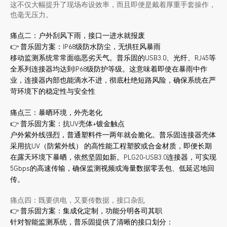
这不仅大幅提升了现场布设效率，而且即便是戴着厚重手套操作，
也毫无压力。
痛点二：户外刮风下雨，接口一进水就报废
👉 普乐固方案：IP68级防水防尘，无惧狂风暴雨
移动监测系统常常面临恶劣天气。普乐固的USB3.0、光纤、RJ45等
全系列连接器均达到IP68级防护等级。这意味着即使在暴雨中作
业，连接器内部也能滴水不进，彻底杜绝短路风险，确保系统在严
苛环境下的稳定性与安全性
痛点三：暴晒环境，外壳老化
👉 普乐固方案：抗UV壳体+镀金触点
户外紫外线强烈，普通塑料件一两年就会脆化。普乐固连接器壳体
采用抗UV（防紫外线） 的高性能工程塑胶或合金材质，即便长期
在露天环境下暴晒，依然坚固如新。PLG20-USB3.0连接器，可实现
5Gbps的高速传输，确保监测视频或海量数据零丢包、低延迟地回
传。
痛点四：既要供电，又要传数据，接口杂乱
👉 普乐固方案：集成化定制，功能分明各司其职
针对智能监测系统，普乐固提供了清晰的接口划分：