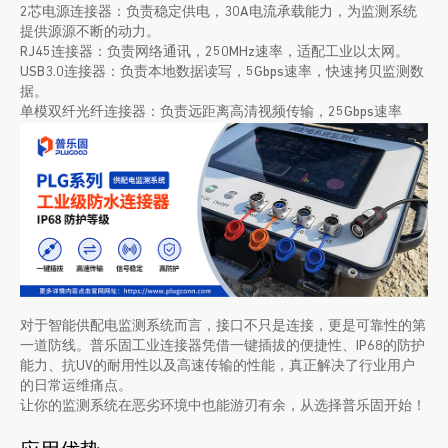
2芯电源连接器：负责稳定供电，30A电流承载能力，为监测系统
提供源源不断的动力。
RJ45连接器：负责网络通讯，250MHz速率，适配工业以太网。
USB3.0连接器：负责本地数据读写，5Gbps速率，快速拷贝监测数
据。
单模双纤光纤连接器：负责远距离高清视频传输，25Gbps速率
对于智能供配电监测系统而言，接口不只是连接，更是可靠性的第
一道防线。普乐固工业连接器凭借一键插拔的便捷性、IP68的防护
能力、抗UV的耐用性以及高速传输的性能，真正解决了行业用户
的日常运维痛点。
让你的监测系统在恶劣环境中也能游刃有余，从选择普乐固开始！