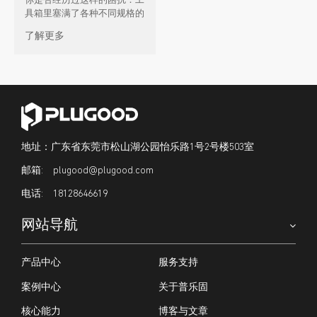
你是否经历过这样的困扰：工
具箱里塞满了各种不同规格的
电源线，每次开工都要花好长
了解更多
时间去整理适配；排插被各种
工具的 […]
地址：广东省东莞市松山湖公园怡乐路1号2号楼503室
plugood@plugood.com
18128646619
网站导航
产品中心
服务支持
案例中心
关于普乐固
核心能力
博客与文章