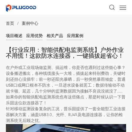
首页
/
案例中心
项目概述
应用优势
相关产品
应用案例
【行业应用：智能供配电监测系统】户外作业
不用慌！这款防水连接器，一键插拔超省心！
在户外或工业现场做监测、搞运维，你是否也遇到过这些烦心事？
设备搬进搬出，各种线缆接头一大堆，插拔起来特别费劲，关键时
刻还担心没插牢；前一秒还阳光暴晒，后一秒突然暴雨倾盆，普通
USB口或网口根本不防水，一旦进水设备就罢工；数据传输动不动
就卡顿、延迟，几十分钟的监测数据因为接触不良说没就没了……
如果你的智能供配电监测系统也有这些痛点，那是时候认识一下普
乐固这位款连接器了！
针对移动监测设备复杂的工况，普乐固提供了一套全能型工业连接
器解决方案，涵盖USB3.0、光纤、RJ45及电源连接器，让你的检
测系统无后顾之忧。