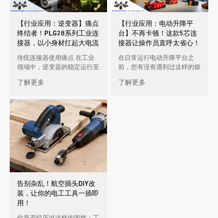
【行业应用：逆变器】痛点
【行业应用：电动升降平
终结者！PLG28系列工业连
台】不再卡顿！这款5芯连
接器，以小身材扛起大电流
接器让操作员直呼太省心！
重任
传统连接器使用痛点 在工业
在日常运行电动升降平台之
领域中，逆变器的稳定运行至
前，您有没有遇到过这样的烦
关重要。而连接器作为逆变器
恼：每次调试都要花十几分钟
了解更多
了解更多
中连接电路的关键部件，其性
安装接线，简直就是费时费
能优劣 […]
力，平台运 […]
告别杂乱！航空插头DIY改
装，让你的电工工具一插即
用！