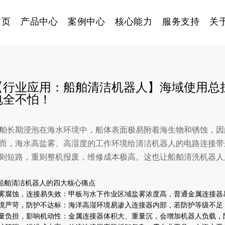
首页
产品中心
案例中心
核心能力
服务支持
关
【行业应用：船舶清洁机器人】海域使用总
电全不怕！
舶长期浸泡在海水环境中，船体表面极易附着海生物和锈蚀，因
而，海水高盐雾、高湿度的工作环境给清洁机器人的电路连接带
则短路，重则整机报废，维修成本极高。这也让船舶清洗机器人
船舶清洁机器人的四大核心痛点
雾腐蚀，连接易失效
：甲板与水下作业区域盐雾浓度高，普通金属连接器
境严苛，防护不达标
：海洋高湿环境易渗入连接器内部，若防护等级不足
量负担，影响机动性
：金属连接器体积大、重量沉，会增加机器人负载，