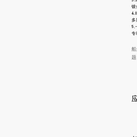
3.
镀
4.
多
5.
专
船
题