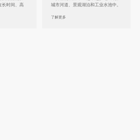
在长时间、高
城市河道、景观湖泊和工业水池中。
然而，在实际 […]
了解更多