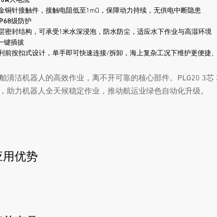
30A大电流
金铜针接触件，接触电阻低至1mΩ，保障动力持续，无供电中断隐患
IP68级防护
层密封结构，可承受1米水深浸泡，防水防尘，适应水下作业与高湿环境
一键插拔
利前按扣式设计，单手即可快速连接/拆卸，海上复杂工况下维护更便捷
舶清洁机器人的高效作业，离不开可靠的核心部件。PLG20 3
，助力机器人全天候稳定作业，推动航运业绿色自动化升级。
应用优势