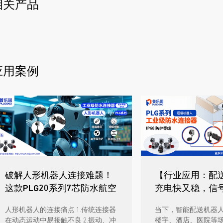
相关产品
应用案例
破解人形机器人连接难题！
【行业应用：配
这款PLG20系列7芯防水航空
充电快又稳，信
插头给你答案！
配送机器人如何
人形机器人的连接痛点 1.传统连接器
当下，智能配送机器
器？
在动态运动中易接触不良 2.振动、冲
楼宇、酒店、医院等