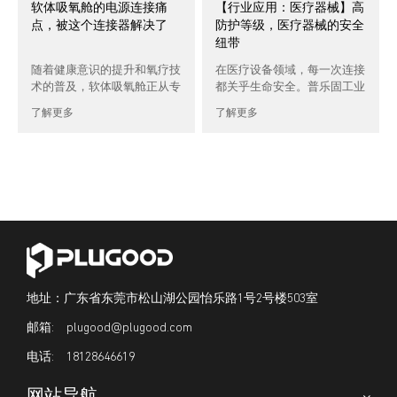
软体吸氧舱的电源连接痛
【行业应用：医疗器械】高
点，被这个连接器解决了
防护等级，医疗器械的安全
纽带
随着健康意识的提升和氧疗技
在医疗设备领域，每一次连接
术的普及，软体吸氧舱正从专
都关乎生命安全。普乐固工业
业医疗机构走入寻常百姓家。
连接器以医疗级可靠性为核心
了解更多
了解更多
这种轻便设备，以其体积小、
设计理念，将工业级性能与医
可折叠 […]
疗场景 […]
地址：广东省东莞市松山湖公园怡乐路1号2号楼503室
plugood@plugood.com
18128646619
网站导航