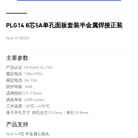
PLG14 8芯5A单孔面板套装半金属焊接正装
PLG14708301
主要参数
产品认证: CE,RoHS,UL,TUV
额定电压: 100V-250V
额定电流: 3A-10A
防护等级 : IP68
适用线径:5.5-7.5mm
插拔寿命: ≥500 cycles
工作温度: -25℃~+105℃
座子开孔尺寸: 四孔法兰13.2mm；单孔15.8mm
产品支持
PLG14 8芯 半金属公插头