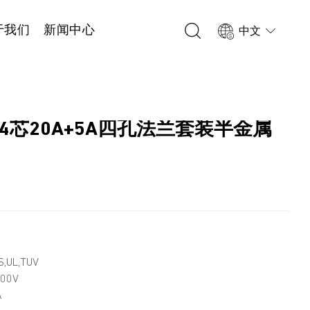
于我们
新闻中心
中文
 2+4芯20A+5A四孔法兰套装半金属
1
,UL,TUV
00V
A