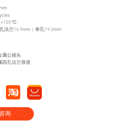
5mm
cles
~+105℃
法兰16.9mm；单孔19.3mm
 半金属公插头
 金属四孔法兰母座
咨询