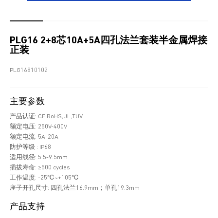
PLG16 2+8芯10A+5A四孔法兰套装半金属焊接
正装
PLG16810102
主要参数
产品认证: CE,RoHS,UL,TUV
额定电压: 250V-400V
额定电流: 5A-20A
防护等级 : IP68
适用线径: 5.5-9.5mm
插拔寿命: ≥500 cycles
工作温度: -25℃~+105℃
座子开孔尺寸: 四孔法兰16.9mm；单孔19.3mm
产品支持