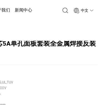
于我们
新闻中心
中文
 7芯5A单孔面板套装全金属焊接反装
1
,UL,TUV
00V
A