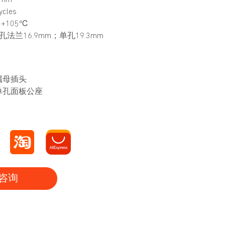
5mm
cles
~+105℃
法兰16.9mm；单孔19.3mm
金属母插头
属单孔面板公座
咨询