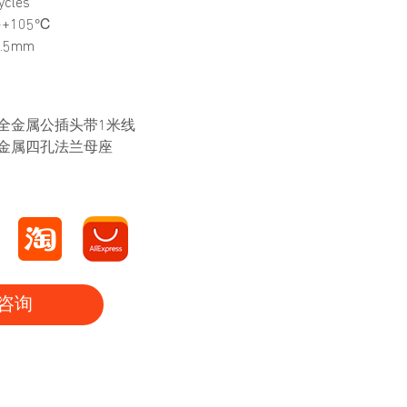
cles
~+105℃
.5mm
纤 全金属公插头带1米线
纤 金属四孔法兰母座
咨询