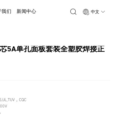
于我们
新闻中心
中文
 12芯5A单孔面板套装全塑胶焊接正
1
,UL,TUV，CQC
00V
A