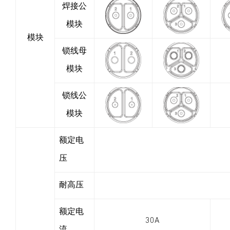
焊接公
模块
模块
锁线母
模块
锁线公
模块
额定电
压
耐高压
额定电
30A