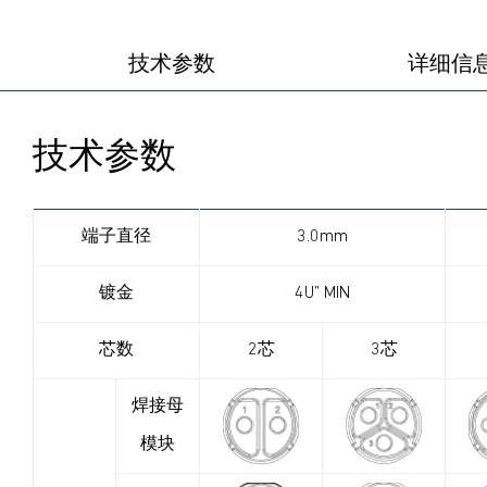
技术参数
详细信
技术参数
端子直径
3.0mm
镀金
4U” MIN
芯数
2芯
3芯
焊接母
模块