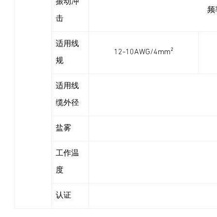
振动冲
频
击
适用线
12-10AWG/4mm²
规
适用线
缆外径
盐雾
工作温
度
认证