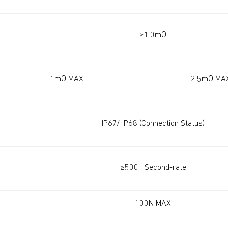
≥1.0mΩ
1mΩ MAX
2.5mΩ MA
IP67/ IP68 (Connection Status)
≥500 Second-rate
100N MAX