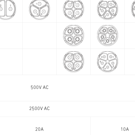
500V AC
2500V AC
20A
10A