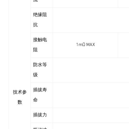
流
绝缘阻
抗
接触电
1mΩ MAX
阻
防水等
级
插拔寿
技术参
命
数
插拔力