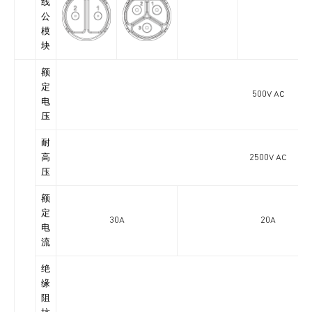
线
公
模
块
额
定
500V AC
电
压
耐
高
2500V AC
压
额
定
30A
20A
电
流
绝
缘
阻