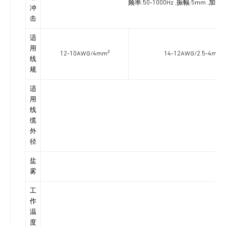
频率:50-1000Hz ,振幅:5mm ,
冲
击
适
用
12-10AWG/4mm²
14-12AWG/2.5-4mm²
线
规
适
用
线
缆
外
径
盐
雾
工
作
温
度