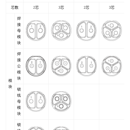
芯数
2芯
3芯
2芯
3芯
焊
接
母
模
块
焊
接
公
模
块
模
块
锁
线
母
模
块
锁