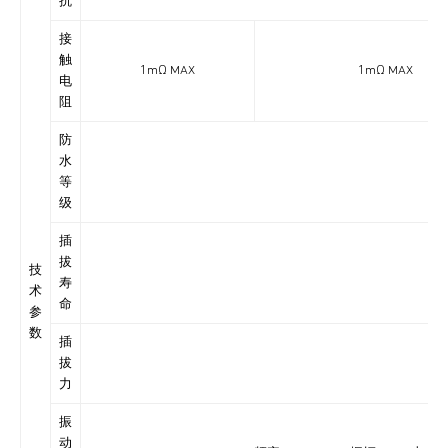
抗
接
触
1mΩ MAX
1mΩ MAX
电
阻
防
水
IP6
等
级
插
拔
技
寿
术
命
参
数
插
拔
力
振
动