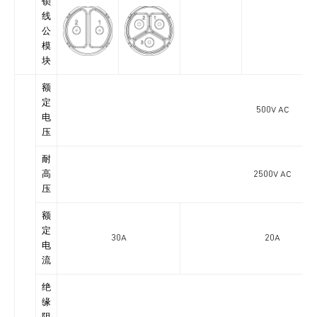
锁
线
公
模
块
额
定
500V AC
电
压
耐
高
2500V AC
压
额
定
30A
20A
电
流
绝
缘