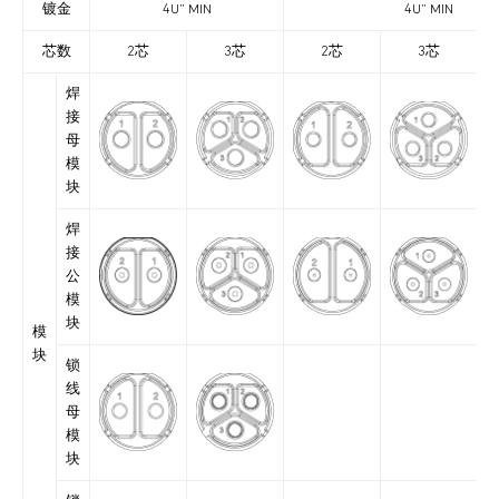
镀金
4U” MIN
4U” MIN
芯数
2芯
3芯
2芯
3芯
焊
接
母
模
块
焊
接
公
模
块
模
块
锁
线
母
模
块