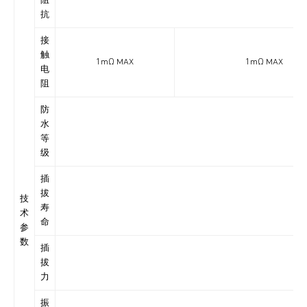
阻
抗
接
触
1mΩ MAX
1mΩ MAX
电
阻
防
水
IP6
等
级
插
拔
技
寿
术
命
参
数
插
拔
力
振