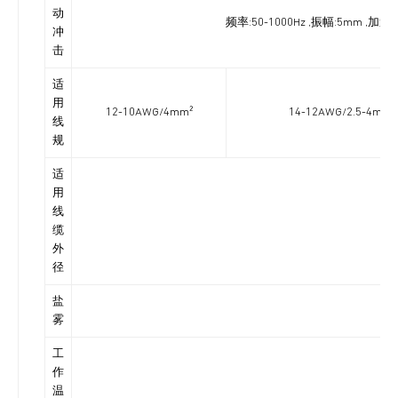
动
频率:50-1000Hz ,振幅:5mm ,
冲
击
适
用
12-10AWG/4mm²
14-12AWG/2.5-4mm²
线
规
适
用
线
缆
外
径
盐
雾
工
作
温