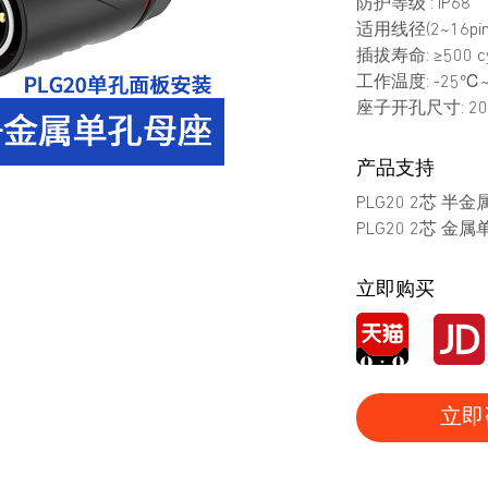
防护等级 : IP68
适用线径(2~16pin)
插拔寿命: ≥500 cy
工作温度: -25℃
座子开孔尺寸: 20
产品支持
PLG20 2芯 半
PLG20 2芯 金
立即购买
立即