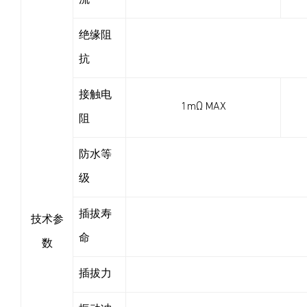
流
绝缘阻
抗
接触电
1mΩ MAX
阻
防水等
级
插拔寿
技术参
命
数
插拔力