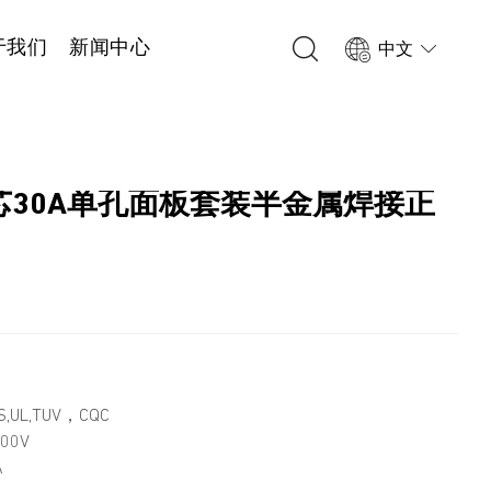
于我们
新闻中心
中文
 2芯30A单孔面板套装半金属焊接正
1
,UL,TUV，CQC
00V
A