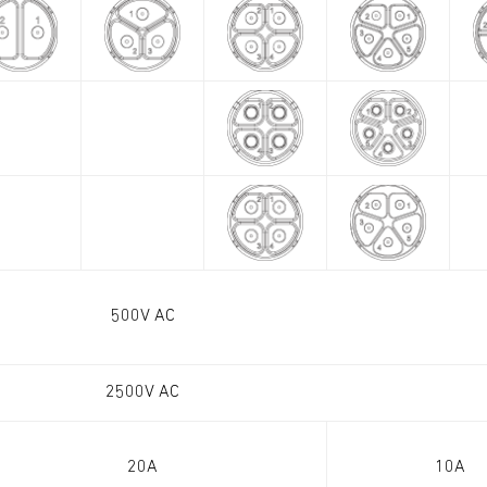
500V AC
2500V AC
20A
10A