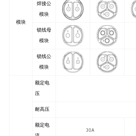
焊接公
模块
模块
锁线母
模块
锁线公
模块
额定电
压
耐高压
额定电
30A