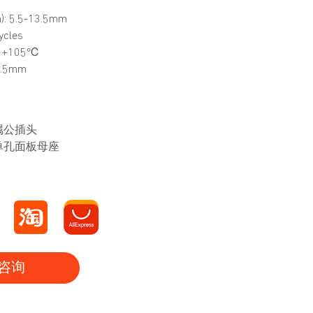
: 5.5-13.5mm
cles
~+105℃
.5mm
金属公插头
属单孔面板母座
咨询