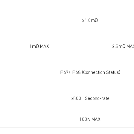
≥1.0mΩ
1mΩ MAX
2.5mΩ MA
IP67/ IP68 (Connection Status)
≥500 Second-rate
100N MAX