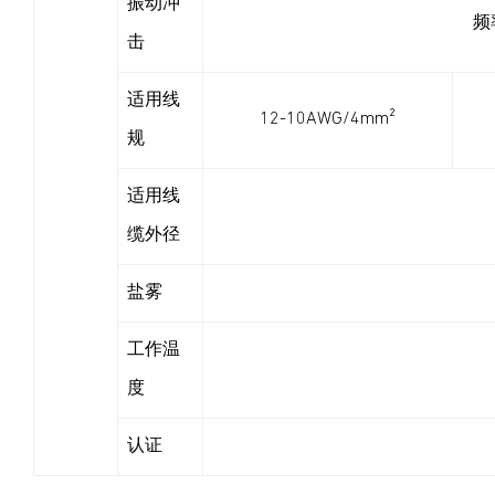
振动冲
频
击
适用线
12-10AWG/4mm²
规
适用线
缆外径
盐雾
工作温
度
认证