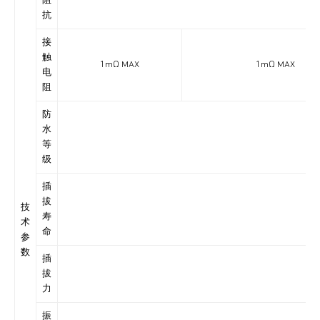
阻
抗
接
触
1mΩ MAX
1mΩ MAX
电
阻
防
水
IP6
等
级
插
拔
技
寿
术
命
参
数
插
拔
力
振