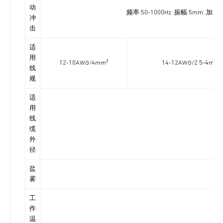
动
频率:50-1000Hz ,振幅:5mm ,
冲
击
适
用
12-10AWG/4mm²
14-12AWG/2.5-4mm²
线
规
适
用
线
缆
外
径
盐
雾
工
作
温