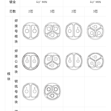
镀金
4U” MIN
4U” MIN
芯数
2芯
3芯
2芯
3芯
焊
接
母
模
块
焊
接
公
模
块
模
块
锁
线
母
模
块