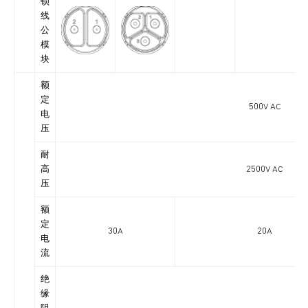
锁
线
公
模
块
额
定
500V AC
电
压
耐
高
2500V AC
压
额
定
30A
20A
电
流
绝
缘