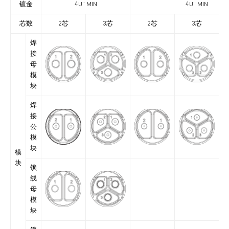
镀金
4U” MIN
4U” MIN
芯数
2芯
3芯
2芯
3芯
焊
接
母
模
块
焊
接
公
模
块
模
块
锁
线
母
模
块