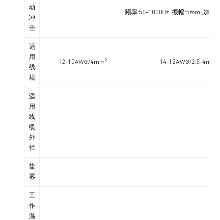
动
频率:50-1000Hz ,振幅:5mm ,
冲
击
适
用
12-10AWG/4mm²
14-12AWG/2.5-4mm²
线
规
适
用
线
缆
外
径
盐
雾
工
作
温