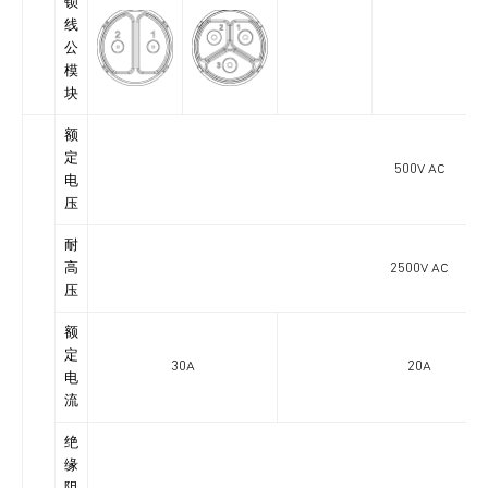
锁
线
公
模
块
额
定
500V AC
电
压
耐
高
2500V AC
压
额
定
30A
20A
电
流
绝
缘