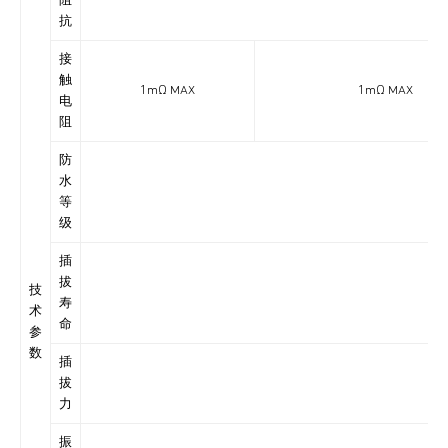
阻
抗
接
触
1mΩ MAX
1mΩ MAX
电
阻
防
水
IP6
等
级
插
拔
技
寿
术
命
参
数
插
拔
力
振