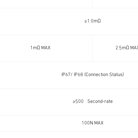
≥1.0mΩ
1mΩ MAX
2.5mΩ MA
IP67/ IP68 (Connection Status)
≥500 Second-rate
100N MAX