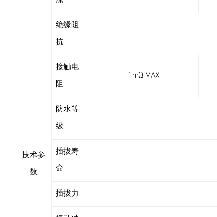
流
绝缘阻
抗
接触电
1mΩ MAX
阻
防水等
级
插拔寿
技术参
命
数
插拔力