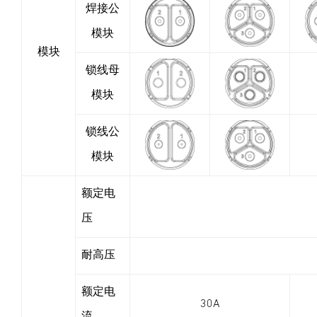
焊接公
模块
模块
锁线母
模块
锁线公
模块
额定电
压
耐高压
额定电
30A