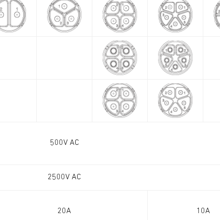
500V AC
2500V AC
20A
10A