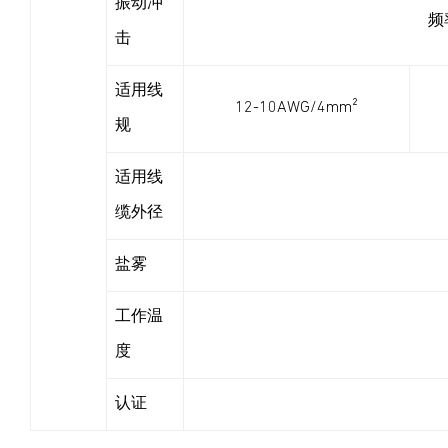
振动冲
频
击
适用线
12-10AWG/4mm²
规
适用线
缆外径
盐雾
工作温
度
认证