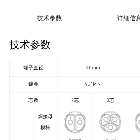
技术参数
详细信
技术参数
端子直径
3.0mm
镀金
4U” MIN
芯数
2芯
3芯
焊接母
模块