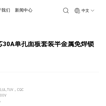
于我们
新闻中心
中文
 3芯30A单孔面板套装半金属免焊锁
1
,UL,TUV，CQC
00V
A