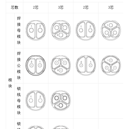
芯数
2芯
3芯
2芯
3芯
焊
接
母
模
块
焊
接
公
模
块
模
块
锁
线
母
模
块
锁