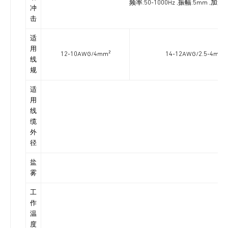
频率:50-1000Hz ,振幅:5mm ,
冲
击
适
用
12-10AWG/4mm²
14-12AWG/2.5-4mm²
线
规
适
用
线
缆
外
径
盐
雾
工
作
温
度