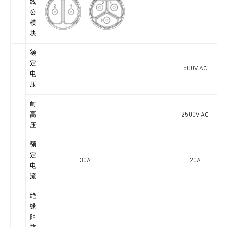
线
公
模
块
额
定
500V AC
电
压
耐
高
2500V AC
压
额
定
30A
20A
电
流
绝
缘
阻