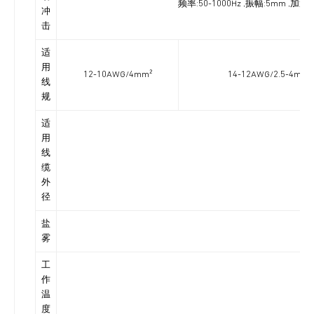
频率:50-1000Hz ,振幅:5mm ,
冲
击
适
用
12-10AWG/4mm²
14-12AWG/2.5-4mm²
线
规
适
用
线
缆
外
径
盐
雾
工
作
温
度