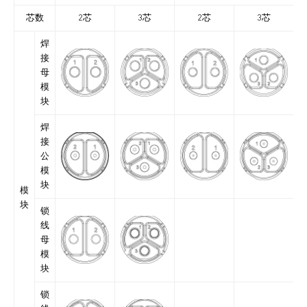
芯数
2芯
3芯
2芯
3芯
焊
接
母
模
块
焊
接
公
模
块
模
块
锁
线
母
模
块
锁