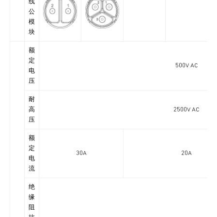
线
公
模
块
额
定
500V AC
电
压
耐
高
2500V AC
压
额
定
30A
20A
电
流
绝
缘
阻