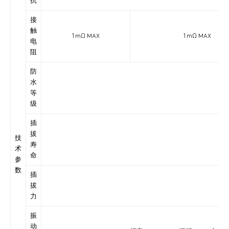
抗
接
触
1mΩ MAX
1mΩ MAX
电
阻
防
水
IP6
等
级
插
拔
技
寿
术
命
参
数
插
拔
力
振
动