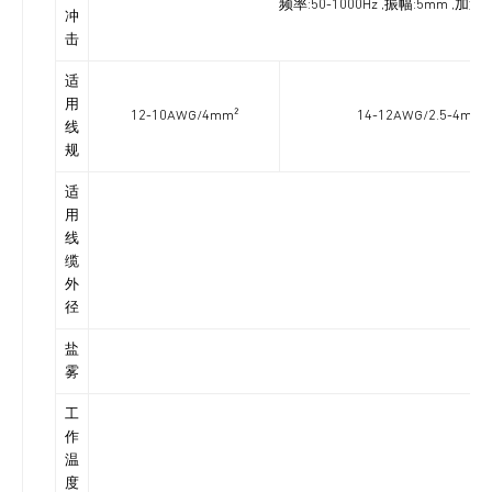
频率:50-1000Hz ,振幅:5mm ,
冲
击
适
用
12-10AWG/4mm²
14-12AWG/2.5-4mm²
线
规
适
用
线
缆
外
径
盐
雾
工
作
温
度