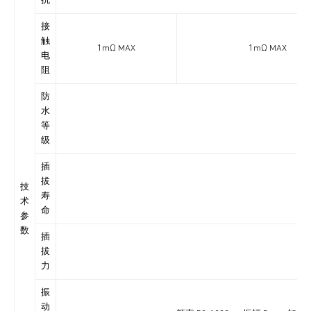
抗
接
触
1mΩ MAX
1mΩ MAX
电
阻
防
水
IP6
等
级
插
拔
技
寿
术
命
参
数
插
拔
力
振
动