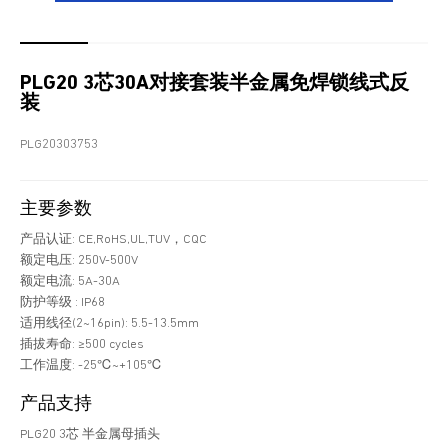
PLG20 3芯30A对接套装半金属免焊锁线式反
装
PLG20303753
主要参数
产品认证: CE,RoHS,UL,TUV，CQC
额定电压: 250V-500V
额定电流: 5A-30A
防护等级 : IP68
适用线径(2~16pin): 5.5-13.5mm
插拔寿命: ≥500 cycles
工作温度: -25℃~+105℃
产品支持
PLG20 3芯 半金属母插头