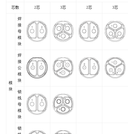
芯数
2芯
3芯
2芯
3芯
焊
接
母
模
块
焊
接
公
模
块
模
块
锁
线
母
模
块
锁