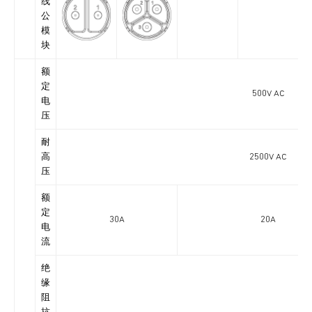
线
公
模
块
额
定
500V AC
电
压
耐
高
2500V AC
压
额
定
30A
20A
电
流
绝
缘
阻