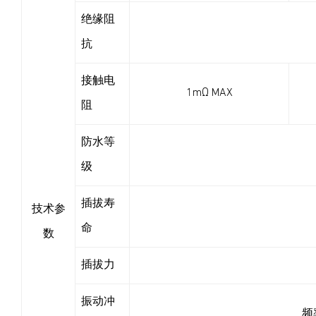
绝缘阻
抗
接触电
1mΩ MAX
阻
防水等
级
插拔寿
技术参
命
数
插拔力
振动冲
频