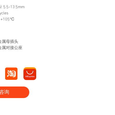
: 5.5-13.5mm
cles
~+105℃
 半金属母插头
 半金属对接公座
咨询