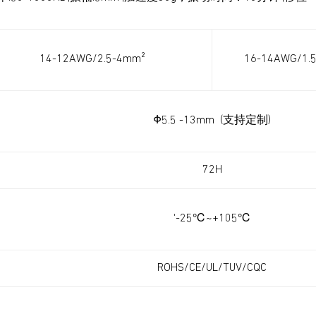
14-12AWG/2.5-4mm²
16-14AWG/1.
Φ5.5 -13mm (支持定制)
72H
‘-25℃~+105℃
ROHS/CE/UL/TUV/CQC