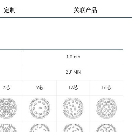
定制
关联产品
1.0mm
2U” MIN
7芯
9芯
12芯
16芯