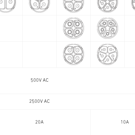
500V AC
2500V AC
20A
10A