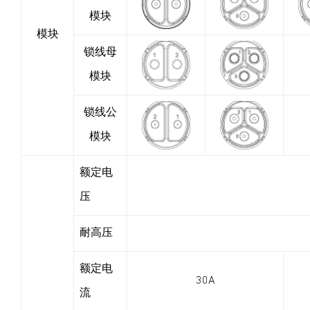
模块
模块
锁线母
模块
锁线公
模块
额定电
压
耐高压
额定电
30A
流