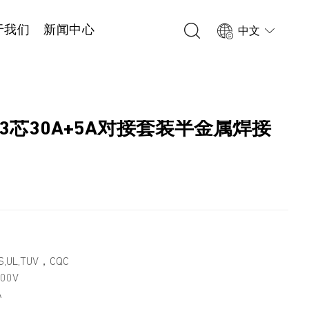
于我们
新闻中心
中文
 3+3芯30A+5A对接套装半金属焊接
1
,UL,TUV，CQC
00V
A