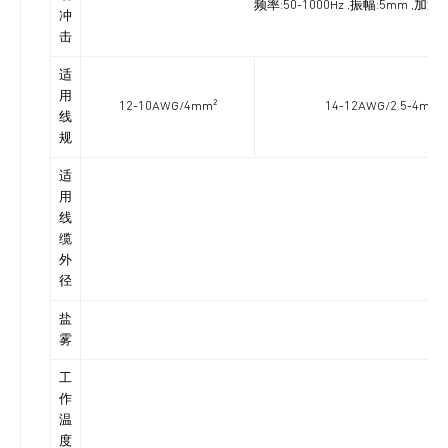
频率:50-1000Hz ,振幅:5mm ,
冲
击
适
用
12-10AWG/4mm²
14-12AWG/2.5-4mm²
线
规
适
用
线
缆
外
径
盐
雾
工
作
温
度