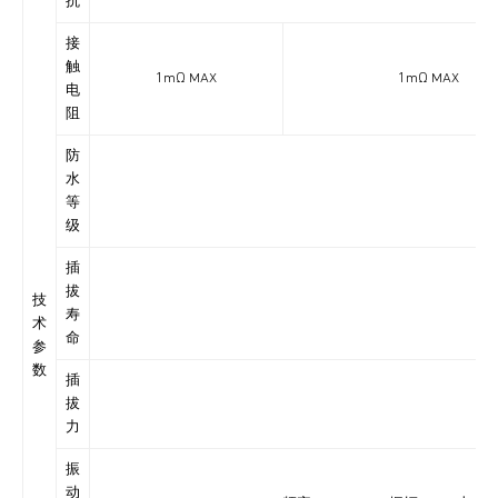
抗
接
触
1mΩ MAX
1mΩ MAX
电
阻
防
水
IP6
等
级
插
拔
技
寿
术
命
参
数
插
拔
力
振
动