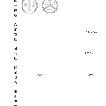
线
公
模
块
额
定
500V AC
电
压
耐
高
2500V AC
压
额
定
30A
20A
电
流
绝
缘
阻