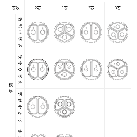
芯数
2芯
3芯
2芯
3芯
焊
接
母
模
块
焊
接
公
模
块
模
块
锁
线
母
模
块
锁