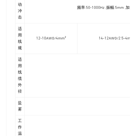
动
频率:50-1000Hz ,振幅:5mm ,
冲
击
适
用
12-10AWG/4mm²
14-12AWG/2.5-4mm²
线
规
适
用
线
缆
外
径
盐
雾
工
作
温