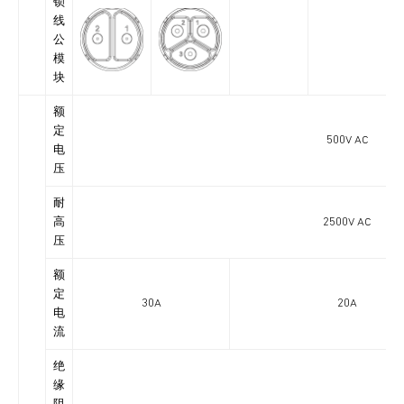
锁
线
公
模
块
额
定
500V AC
电
压
耐
高
2500V AC
压
额
定
30A
20A
电
流
绝
缘