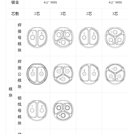
镀金
4U” MIN
4U” MIN
芯数
2芯
3芯
2芯
3芯
焊
接
母
模
块
焊
接
公
模
块
模
块
锁
线
母
模
块