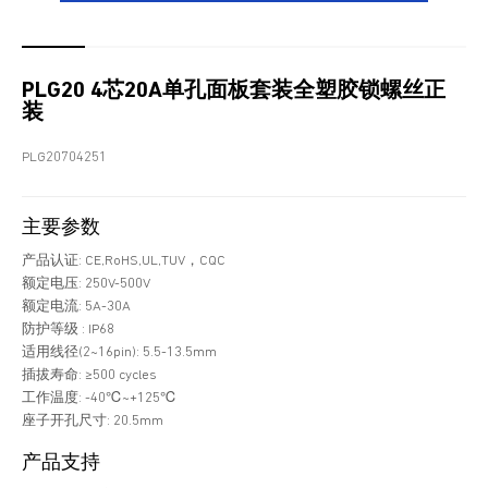
PLG20 4芯20A单孔面板套装全塑胶锁螺丝正
装
PLG20704251
主要参数
产品认证: CE,RoHS,UL,TUV，CQC
额定电压: 250V-500V
额定电流: 5A-30A
防护等级 : IP68
适用线径(2~16pin): 5.5-13.5mm
插拔寿命: ≥500 cycles
工作温度: -40℃~+125℃
座子开孔尺寸: 20.5mm
产品支持