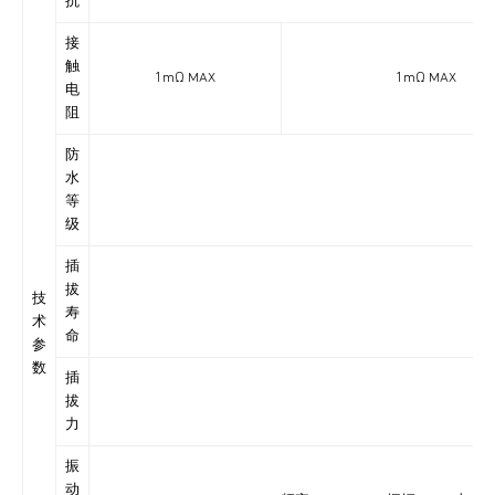
抗
接
触
1mΩ MAX
1mΩ MAX
电
阻
防
水
IP6
等
级
插
拔
技
寿
术
命
参
数
插
拔
力
振
动