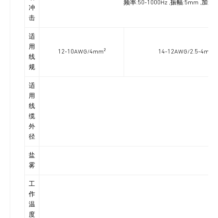
频率:50-1000Hz ,振幅:5mm ,
冲
击
适
用
12-10AWG/4mm²
14-12AWG/2.5-4mm²
线
规
适
用
线
缆
外
径
盐
雾
工
作
温
度