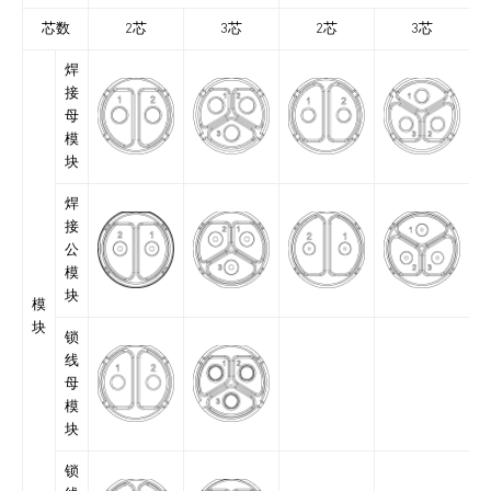
芯数
2芯
3芯
2芯
3芯
焊
接
母
模
块
焊
接
公
模
块
模
块
锁
线
母
模
块
锁