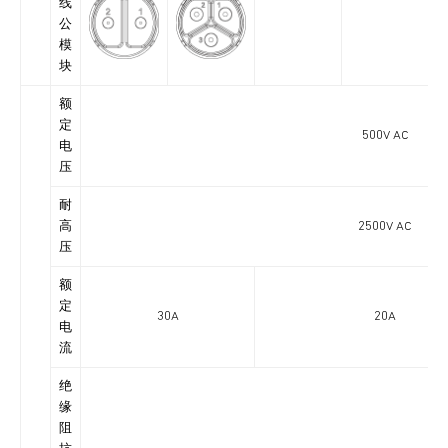
线
公
模
块
额
定
500V AC
电
压
耐
高
2500V AC
压
额
定
30A
20A
电
流
绝
缘
阻