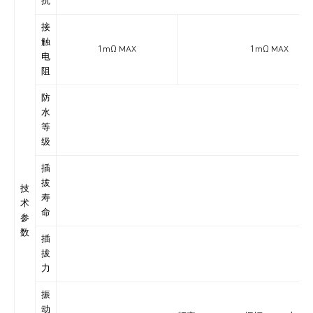
抗
接
触
1mΩ MAX
1mΩ MAX
电
阻
防
水
IP6
等
级
插
拔
技
寿
术
命
参
数
插
拔
力
振
动