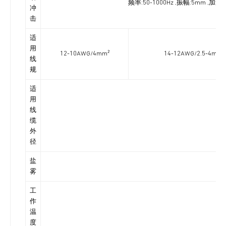
频率:50-1000Hz ,振幅:5mm ,
冲
击
适
用
12-10AWG/4mm²
14-12AWG/2.5-4mm²
线
规
适
用
线
缆
外
径
盐
雾
工
作
温
度