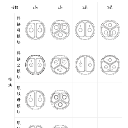
芯数
2芯
3芯
2芯
3芯
焊
接
母
模
块
焊
接
公
模
块
模
块
锁
线
母
模
块
锁