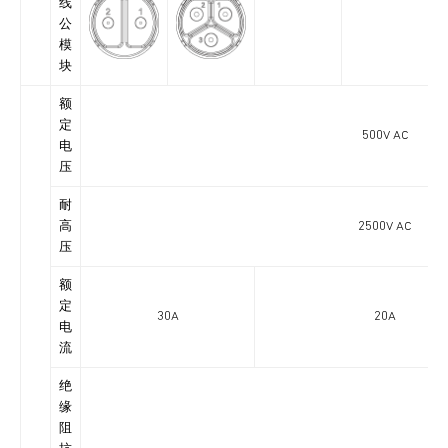
线
公
模
块
额
定
500V AC
电
压
耐
高
2500V AC
压
额
定
30A
20A
电
流
绝
缘
阻