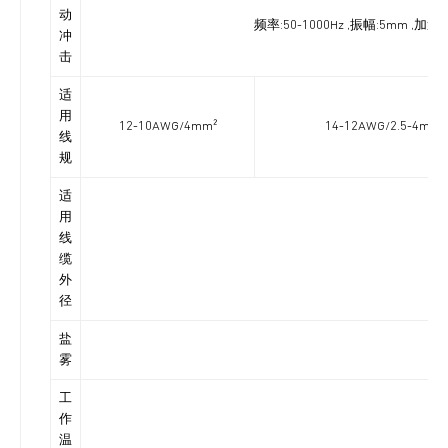
动
频率:50-1000Hz ,振幅:5mm ,
冲
击
适
用
12-10AWG/4mm²
14-12AWG/2.5-4mm²
线
规
适
用
线
缆
外
径
盐
雾
工
作
温