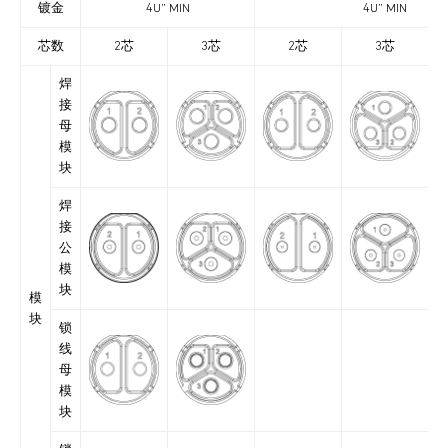
镀金
4U” MIN
4U” MIN
芯数
2芯
3芯
2芯
3芯
焊
接
母
模
块
焊
接
公
模
块
模
块
锁
线
母
模
块