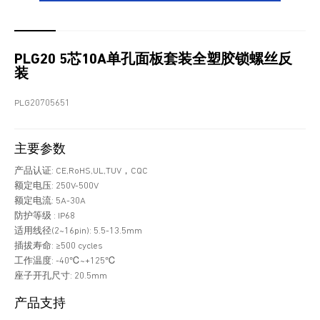
PLG20 5芯10A单孔面板套装全塑胶锁螺丝反
装
PLG20705651
主要参数
产品认证: CE,RoHS,UL,TUV，CQC
额定电压: 250V-500V
额定电流: 5A-30A
防护等级 : IP68
适用线径(2~16pin): 5.5-13.5mm
插拔寿命: ≥500 cycles
工作温度: -40℃~+125℃
座子开孔尺寸: 20.5mm
产品支持