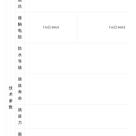
阻
抗
接
触
1mΩ MAX
1mΩ MAX
电
阻
防
水
IP6
等
级
插
拔
技
寿
术
命
参
数
插
拔
力
振