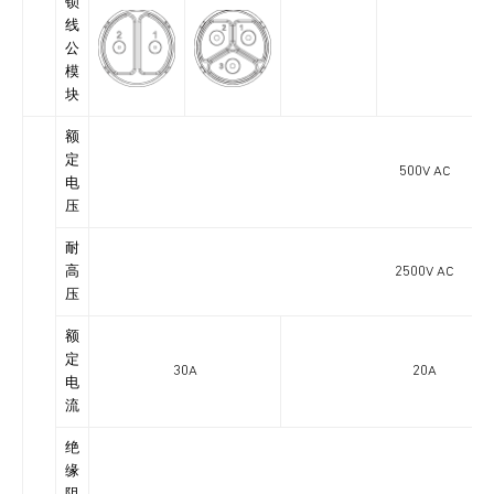
锁
线
公
模
块
额
定
500V AC
电
压
耐
高
2500V AC
压
额
定
30A
20A
电
流
绝
缘