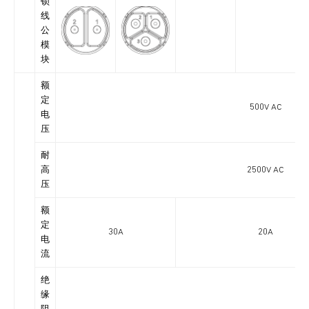
锁
线
公
模
块
额
定
500V AC
电
压
耐
高
2500V AC
压
额
定
30A
20A
电
流
绝
缘