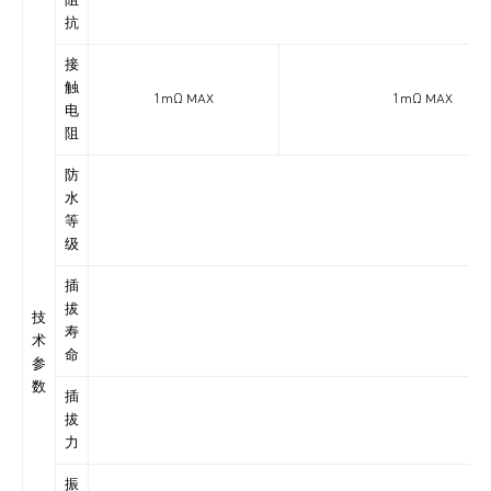
阻
抗
接
触
1mΩ MAX
1mΩ MAX
电
阻
防
水
IP6
等
级
插
拔
技
寿
术
命
参
数
插
拔
力
振