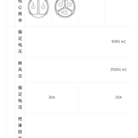
线
公
模
块
额
定
500V AC
电
压
耐
高
2500V AC
压
额
定
30A
20A
电
流
绝
缘
阻