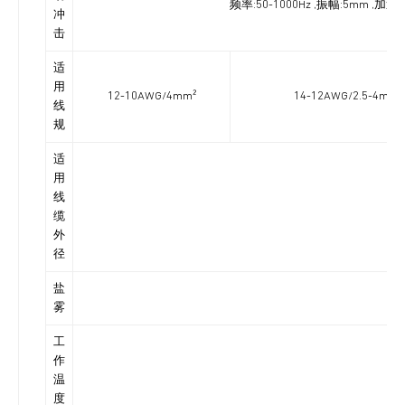
频率:50-1000Hz ,振幅:5mm ,
冲
击
适
用
12-10AWG/4mm²
14-12AWG/2.5-4mm²
线
规
适
用
线
缆
外
径
盐
雾
工
作
温
度