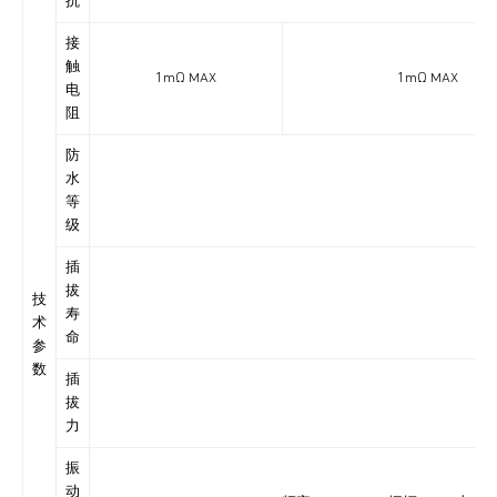
抗
接
触
1mΩ MAX
1mΩ MAX
电
阻
防
水
IP6
等
级
插
拔
技
寿
术
命
参
数
插
拔
力
振
动