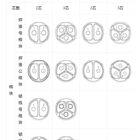
芯数
2芯
3芯
2芯
3芯
焊
接
母
模
块
焊
接
公
模
块
模
块
锁
线
母
模
块
锁