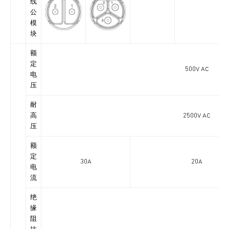
线
公
模
块
额
定
500V AC
电
压
耐
高
2500V AC
压
额
定
30A
20A
电
流
绝
缘
阻