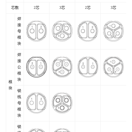
芯数
2芯
3芯
2芯
3芯
焊
接
母
模
块
焊
接
公
模
块
模
块
锁
线
母
模
块
锁