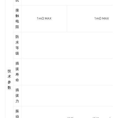
抗
接
触
1mΩ MAX
1mΩ MAX
电
阻
防
水
IP6
等
级
插
拔
技
寿
术
命
参
数
插
拔
力
振
动