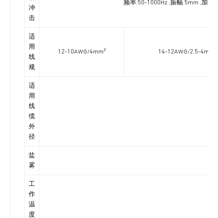
频率:50-1000Hz ,振幅:5mm ,
冲
击
适
用
12-10AWG/4mm²
14-12AWG/2.5-4mm²
线
规
适
用
线
缆
外
径
盐
雾
工
作
温
度