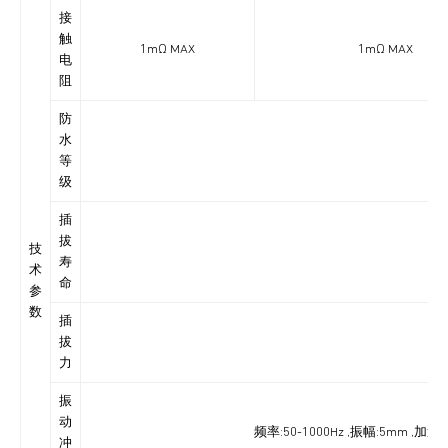
接
触
1mΩ MAX
1mΩ MAX
电
阻
防
水
IP6
等
级
插
拔
技
寿
术
命
参
数
插
拔
力
振
动
频率:50-1000Hz ,振幅:5mm ,
冲