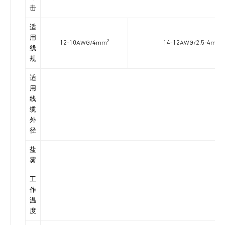
击
适
用
12-10AWG/4mm²
14-12AWG/2.5-4mm²
线
规
适
用
线
缆
外
径
盐
雾
工
作
温
度