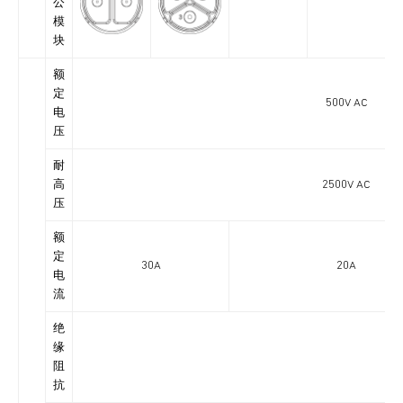
公
模
块
额
定
500V AC
电
压
耐
高
2500V AC
压
额
定
30A
20A
电
流
绝
缘
阻
抗