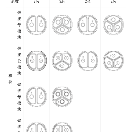
芯数
2芯
3芯
2芯
3芯
焊
接
母
模
块
焊
接
公
模
块
模
块
锁
线
母
模
块
锁
线