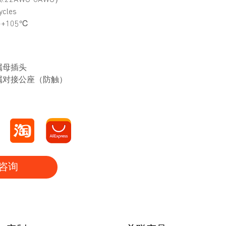
):22AWG-6AWG）
cles
~+105℃
金属母插头
半金属对接公座（防触）
咨询