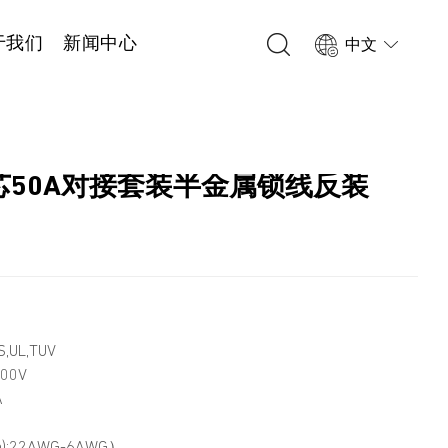
于我们
新闻中心
中文
 3芯50A对接套装半金属锁线反装
2
,UL,TUV
00V
A