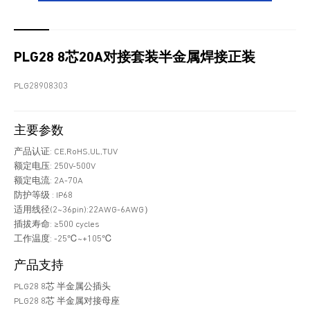
PLG28 8芯20A对接套装半金属焊接正装
PLG28908303
主要参数
产品认证: CE,RoHS,UL,TUV
额定电压: 250V-500V
额定电流: 2A-70A
防护等级 : IP68
适用线径(2~36pin):22AWG-6AWG）
插拔寿命: ≥500 cycles
工作温度: -25℃~+105℃
产品支持
PLG28 8芯 半金属公插头
PLG28 8芯 半金属对接母座