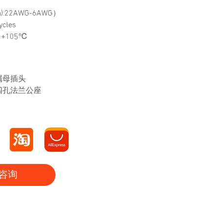
):22AWG-6AWG）
cles
~+105℃
金属母插头
属四孔法兰公座
咨询