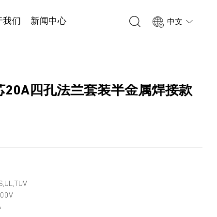
于我们
新闻中心
中文
 8芯20A四孔法兰套装半金属焊接款
3
,UL,TUV
00V
A