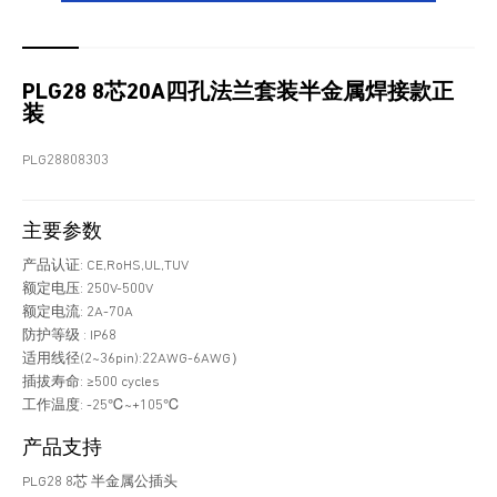
PLG28 8芯20A四孔法兰套装半金属焊接款正
装
PLG28808303
主要参数
产品认证: CE,RoHS,UL,TUV
额定电压: 250V-500V
额定电流: 2A-70A
防护等级 : IP68
适用线径(2~36pin):22AWG-6AWG）
插拔寿命: ≥500 cycles
工作温度: -25℃~+105℃
产品支持
PLG28 8芯 半金属公插头