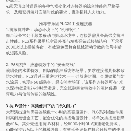
护成本。
4.露天演出时遭遇的各种气候变化对连接器的综合性能的严格要
求，及频繁拆装对安装时效的要求，否则损耗人力物力。
推荐普乐固PLG20工业连接器
1.抗振抗冲击：动态环境下的 “机械韧性”
舞台设备常处于频繁移动与振动环境中，连接器需具备高强度抗冲
击性能。PLG系列采用航空级外壳与精密弹簧式接触结构，可承受
2000次以上插拔寿命，有效避免因舞台机械运动导致的信号中断
或短路风险。
2.IP68防护：液态特效中的 “安全防线”
演唱会的水雾特效、剧场的喷淋系统等场景，要求连接器具备极致
防水性能。PLG通过三重密封技术 —— 硅胶密封圈、金属锁紧与防
水涂层，实现IP68 级防护。经实验室验证，该系列连接器可在1米
水深持续浸泡24小时无渗漏，完全抵御舞台特效中的液体侵袭，保
障电力与信号传输的连续性。
3.抗UV设计：高频使用下的 “持久耐力”
大型演出通常需要连续数十小时的高强度运作。PLG系列接触件采
用高耐磨镀金工艺，配合优化的插拔角度设计，将单次插拔磨损降
低60%。其外壳选用抗UV材料，经5000小时QUV加速老化测试，
仍能保持95%以上的机械强度，有效延长设备在舞台环境中的使用