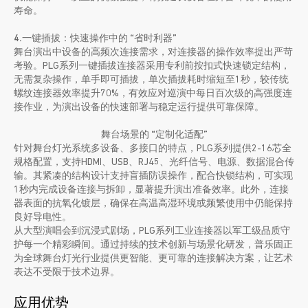
寿命。
4.一键插拔：快速操作中的 “省时利器”
舞台演出中设备的高频次连接需求，对连接器的操作效率提出严苛
考验。PLG系列一键插拔连接器采用专利前按扣式快速锁定结构，
无需复杂操作，单手即可插拔，单次插拔耗时缩短至1秒，较传统
螺纹连接器效率提升70%，有效应对巡演中每日百次级的高强度连
接作业，为演出设备的快速部署与稳定运行提供可靠保障。
舞台场景的 “定制化适配”
针对舞台灯光系统多设备、多接口的特点，PLG系列提供2-16芯全
规格配置，支持HDMI、USB、RJ45、光纤信号、电源、数据混合传
输。其紧凑的结构设计支持盲插防误操作，配合快锁结构，可实现
1秒内完成设备连接与拆卸，显著提升演出准备效率。此外，连接
器表面的抗氧化镀层，确保在高温高湿环境或频繁使用中仍能保持
良好导电性。
从大型演唱会到沉浸式剧场，PLG系列工业连接器以军工级品质守
护每一个精彩瞬间。通过持续的技术创新与场景化研发，普乐固正
为全球舞台灯光行业提供更智能、更可靠的连接解决方案，让艺术
表达不受限于技术边界。
应用优势