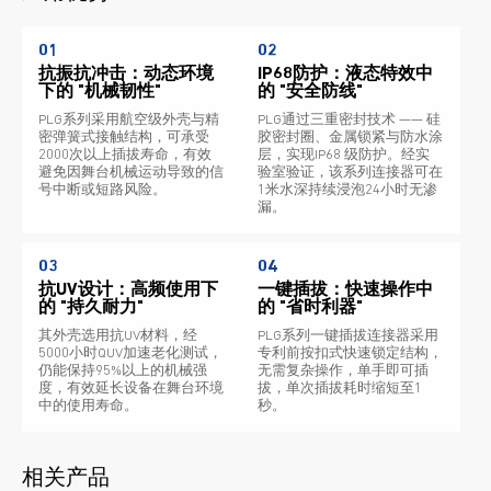
01
02
抗振抗冲击：动态环境
IP68防护：液态特效中
下的 "机械韧性"
的 "安全防线"
PLG系列采用航空级外壳与精
PLG通过三重密封技术 —— 硅
密弹簧式接触结构，可承受
胶密封圈、金属锁紧与防水涂
2000次以上插拔寿命，有效
层，实现IP68 级防护。经实
避免因舞台机械运动导致的信
验室验证，该系列连接器可在
号中断或短路风险。
1米水深持续浸泡24小时无渗
漏。
03
04
抗UV设计：高频使用下
一键插拔：快速操作中
的 "持久耐力"
的 "省时利器"
其外壳选用抗UV材料，经
PLG系列一键插拔连接器采用
5000小时QUV加速老化测试，
专利前按扣式快速锁定结构，
仍能保持95%以上的机械强
无需复杂操作，单手即可插
度，有效延长设备在舞台环境
拔，单次插拔耗时缩短至1
中的使用寿命。
秒。
相关产品