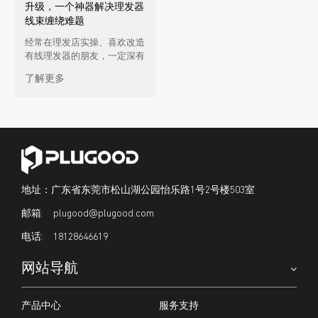
升级，一个神器解决理发器
线束缠绕难题
经常在理发店实操、喜欢改造
有线理发器的朋友，一定深有
体会： 洗头碎发、清洁水雾
了解更多
容易顺着线材接口渗入机身，
造成短 […]
地址：广东省东莞市松山湖公园怡乐路1号2号楼503室
plugood@plugood.com
18128646619
网站导航
产品中心
服务支持