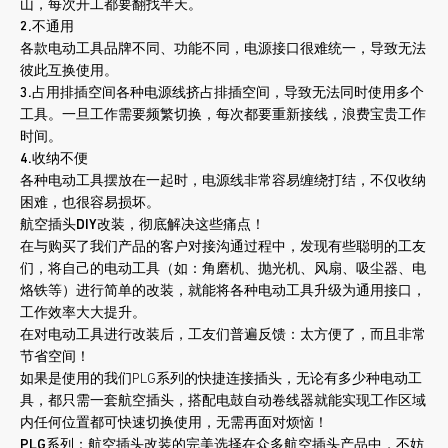
山，每次开工都要翻找半天。
2.
不通用
各款电动工具品牌不同、功能不同，电源接口很难统一，导致无法
彼此互换使用。
3.
占用排插空间
各种电源线挤占排插空间，导致无法同时使用多个
工具。一旦工作需要频繁切换，每次都要重新接线，浪费宝贵工作
时间。
4.
收纳不便
各种电动工具摆放在一起时，电源线非常容易缠绕打结，不仅收纳
困难，也很容易损坏。
航空插头DIY改装，彻底解决这些痛点！
在与购买了我们产品的客户对接沟通过程中，发现有些聪明的工友
们，将自己的电动工具（如：角磨机、抛光机、风扇、吸尘器、电
烙铁等）进行简单的改装，就能将各种电动工具升级为通用接口，
工作效率大大提升。
在对电动工具进行改装后，工友们普遍反馈：太方便了，而且非常
节省空间！
如果是使用的我们PLG系列的快捷连接插头，无论有多少种电动工
具，都只需一套航空插头，搭配电鼓自动卷线器就能实现工作区域
内任何位置都可快速切换使用，无需再面对烦恼！
PLG系列：航空插头改装的完美选择
在众多航空插头产品中，不妨