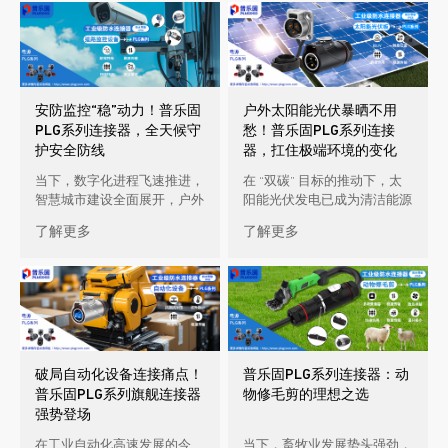
安防监控“稳”动力！普乐固
户外太阳能光伏暴晒不用
PLG系列连接器，全天候守
愁！普乐固PLG系列连接
护安全防线
器，扛住极端环境的变化
当下，数字化进程飞速推进，
在 “双碳” 目标的推动下，太
智慧城市建设全面展开，户外
阳能光伏发电已成为清洁能源
监控安防设备的需求呈爆发式
领域的重要支柱。然而，光伏
了解更多
了解更多
增长。不仅城市街道、交通枢
组件长期暴露于户外，面临极
纽大量 […]
端 […]
破局自动化设备连接痛点！
普乐固PLG系列连接器：动
普乐固PLG系列旗舰连接器
物修毛剪的理想之选
强势登场
在工业自动化高速发展的今
当下，畜牧业发展势头强劲，